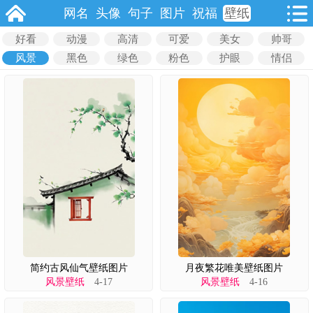
网名
头像
句子
图片
祝福
壁纸
好看
动漫
高清
可爱
美女
帅哥
风景
黑色
绿色
粉色
护眼
情侣
简约古风仙气壁纸图片
月夜繁花唯美壁纸图片
风景壁纸
4-17
风景壁纸
4-16