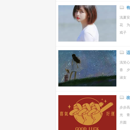
浅夏安
花 为
戏子 
浅笑心
香 夕
淑女 
步步高
光 青
月圆 