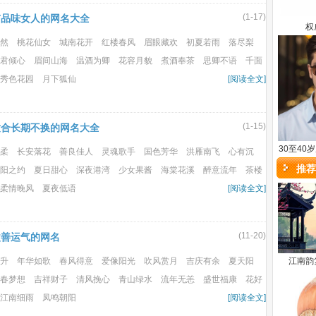
(1-17)
有品味女人的网名大全
权
然 桃花仙女 城南花开 红楼春风 眉眼藏欢 初夏若雨 落尽梨
君倾心 眉间山海 温酒为卿 花容月貌 煮酒奉茶 思卿不语 千面
秀色花园 月下狐仙
[阅读全文]
(1-15)
适合长期不换的网名大全
30至40
柔 长安落花 善良佳人 灵魂歌手 国色芳华 洪雁南飞 心有沉
推荐
阳之约 夏日甜心 深夜港湾 少女果酱 海棠花溪 醉意流年 茶楼
柔情晚风 夏夜低语
[阅读全文]
(11-20)
改善运气的网名
升 年华如歌 春风得意 爱像阳光 吹风赏月 吉庆有余 夏天阳
江南韵
春梦想 吉祥财子 清风挽心 青山绿水 流年无恙 盛世福康 花好
江南细雨 凤鸣朝阳
[阅读全文]