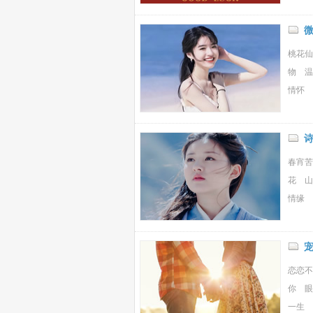
桃花仙
物 温
情怀 
春宵苦
花 山
情缘 
恋恋不
你 眼
一生 