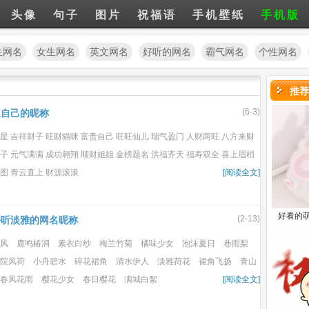
头像
句子
图片
祝福语
手机壁纸
手机版
生网名
女生网名
英文网名
好听的网名
霸气网名
个性网名
推荐
(6-3)
旺自己的昵称
星 吉祥财子 旺财猫咪 富贵自己 旺旺仙儿 瑞气盈门 人财两旺 八方来财
子 元气满满 成功翱翔 顺财姐姐 金榜题名 洪福齐天 福寿双全 喜上眉梢
图 青云直上 财源滚滚
[阅读全文]
好看的
(2-13)
好听淡雅的网名昵称
风 鹿鸣椿涧 素衣白纱 梅兰竹菊 橘味少女 泡沫夏日 巷雨梨
院风荷 小舟碧水 碎花裙角 清水伊人 淡雅荷花 裙角飞扬 青山
春风花雨 樱花少女 春日樱花 满城白絮
[阅读全文]