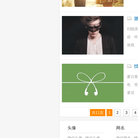
归隐浪
叔 吟
游戏 
夏日香
色 世
童话 
共11页
1
2
3
4
头像
网名