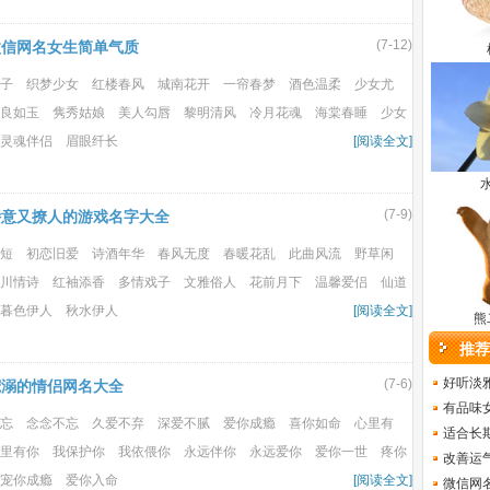
(7-12)
微信网名女生简单气质
子 织梦少女 红楼春风 城南花开 一帘春梦 酒色温柔 少女尤
良如玉 隽秀姑娘 美人勾唇 黎明清风 冷月花魂 海棠春睡 少女
灵魂伴侣 眉眼纤长
[阅读全文]
(7-9)
诗意又撩人的游戏名字大全
短 初恋旧爱 诗酒年华 春风无度 春暖花乱 此曲风流 野草闲
川情诗 红袖添香 多情戏子 文雅俗人 花前月下 温馨爱侣 仙道
暮色伊人 秋水伊人
[阅读全文]
熊
推荐
好听淡
(7-6)
宠溺的情侣网名大全
有品味
忘 念念不忘 久爱不弃 深爱不腻 爱你成瘾 喜你如命 心里有
适合长
里有你 我保护你 我依偎你 永远伴你 永远爱你 爱你一世 疼你
改善运
宠你成瘾 爱你入命
[阅读全文]
微信网