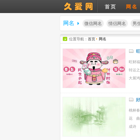
首页
网名
网名
微信网名
情侣网名
男
位置导航：
首页
网名
旺财福
转运之
大展鸿
桃林春
花 曲
成诗 