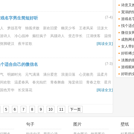
诗意又
宠溺的
(7-4)
游戏名字男生简短好听
游戏名
找个适
人 梦战苍穹 独孤求败 新欢旧爱 幽灵少爷 王者风采 活泼大
微信女
游诗人 冷心战神 癫狂疯子 风骚诗人 变态学长 江湖侠客 温情
成熟网
抠脚硬汉 夜半笙歌
[阅读全文]
女人带
好听稀
淡雅的
(7-3)
找个适合自己的微信名
游戏昵
好听的
气 明媚时光 元气满满 满分爱意 浪漫日落 心灵敞亮 温柔月
间欢歌 温柔春风 春光灿烂 青春舞曲 海棠依旧 青春之歌 星月
国色芳华 长安落花
[阅读全文]
5
6
7
8
9
10
11
下一页
句子
图片
壁纸