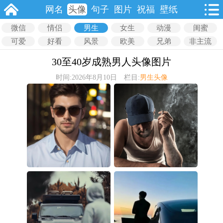
网名
头像
句子
图片
祝福
壁纸
微信
情侣
男生
女生
动漫
闺蜜
可爱
好看
风景
欧美
兄弟
非主流
30至40岁成熟男人头像图片
时间:2026年8月10日 栏目:
男生头像