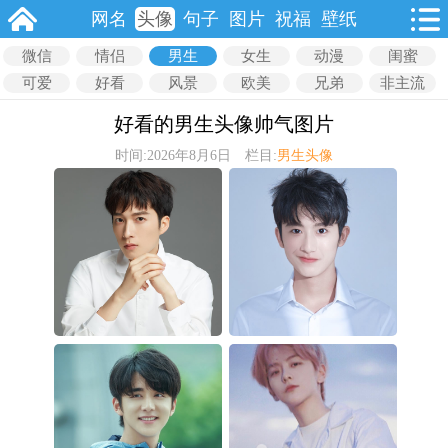
网名
头像
句子
图片
祝福
壁纸
微信
情侣
男生
女生
动漫
闺蜜
可爱
好看
风景
欧美
兄弟
非主流
好看的男生头像帅气图片
时间:2026年8月6日 栏目:
男生头像