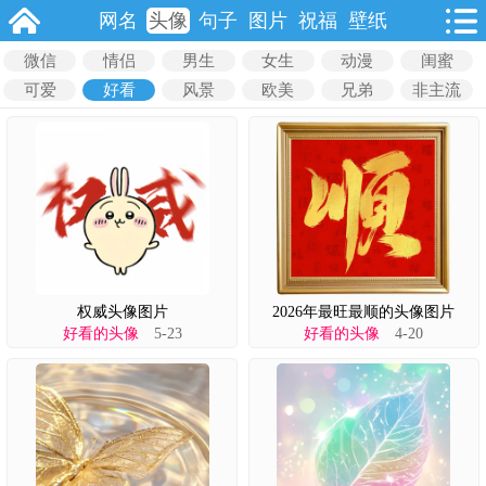
网名
头像
句子
图片
祝福
壁纸
微信
情侣
男生
女生
动漫
闺蜜
可爱
好看
风景
欧美
兄弟
非主流
权威头像图片
2026年最旺最顺的头像图片
好看的头像
5-23
好看的头像
4-20