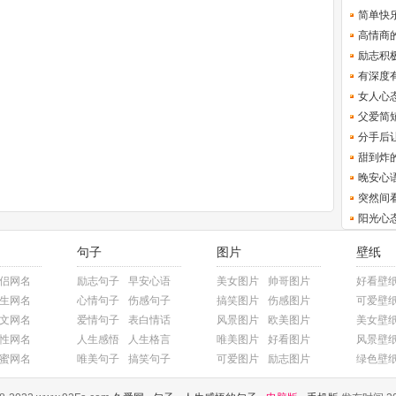
简单快
高情商
励志积
有深度
女人心
父爱简
分手后
甜到炸
晚安心
突然间
阳光心
句子
图片
壁纸
侣网名
励志句子
早安心语
美女图片
帅哥图片
好看壁
生网名
心情句子
伤感句子
搞笑图片
伤感图片
可爱壁
文网名
爱情句子
表白情话
风景图片
欧美图片
美女壁
性网名
人生感悟
人生格言
唯美图片
好看图片
风景壁
蜜网名
唯美句子
搞笑句子
可爱图片
励志图片
绿色壁