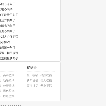
乐的心态句子
的暖心句子
极正能量的句子
有涵养的句子
态阳光的句子
短走心的句子
让对方心痛的话
的小情话
语简短一句话
看透一切的说说
态正能量的句子
祝福语
纸
高清壁纸
生日祝福
结婚祝福
纸
动漫壁纸
新年祝福
情人祝福
纸
帅哥壁纸
高考祝福
开业祝福
纸
黑色壁纸
纸
粉色壁纸