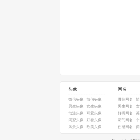
头像
网名
微信头像
情侣头像
微信网名
情
男生头像
女生头像
男生网名
女
动漫头像
可爱头像
好听网名
英
闺蜜头像
好看头像
霸气网名
个
风景头像
欧美头像
伤感网名
闺