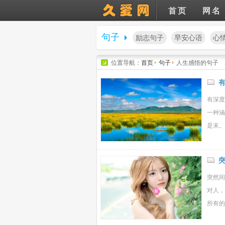
首页
网名
句子
励志句子
早安心语
心
位置导航：
首页
句子
人生感悟的句子
有深度
一种涵
是末。
突然间
对人，
所有的