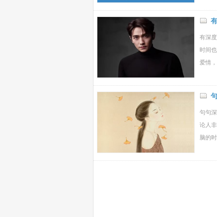
有深度
时间也
爱情，
句句深
论人非
脑的时