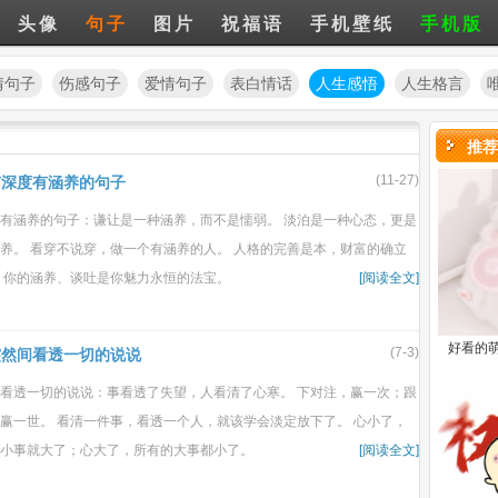
头像
句子
图片
祝福语
手机壁纸
手机版
情句子
伤感句子
爱情句子
表白情话
人生感悟
人生格言
推荐
(11-27)
有深度有涵养的句子
有涵养的句子：谦让是一种涵养，而不是懦弱。 淡泊是一种心态，更是
养。 看穿不说穿，做一个有涵养的人。 人格的完善是本，财富的确立
 你的涵养、谈吐是你魅力永恒的法宝。
[阅读全文]
好看的
(7-3)
突然间看透一切的说说
看透一切的说说：事看透了失望，人看清了心寒。 下对注，赢一次；跟
赢一世。 看清一件事，看透一个人，就该学会淡定放下了。 心小了，
小事就大了；心大了，所有的大事都小了。
[阅读全文]