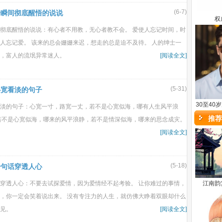
(6-7)
一瞬间彻底醒悟的说说
权
彻底醒悟的说说：有心者不用教，无心者教不会。 爱使人忘记时间，时
人忘记爱。 该来的总会姗姗来迟，想走的总是迫不及待。 人的绅士一
，富人的流氓异常迷人。
[阅读全文]
(5-31)
心宽看淡的句子
30至40
淡的句子：心宽一寸，路宽一丈，若不是心宽似海，哪有人生风平浪
推荐
若不是心宽似海，哪来的风平浪静，若不是情深似海，哪来的思念成灾。
[阅读全文]
(5-18)
十句话穿透人心
穿透人心：不要去试探爱情，因为爱情经不起考验。 让你难过的事情，
江南韵
，你一定会笑着说出来。 没有专注力的人生，就仿佛大睁着双眼却什么
见。
[阅读全文]