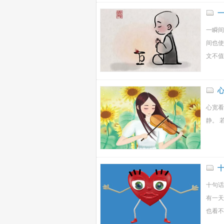
一瞬间
间也使
文不值
心宽看
静。 
十句话
有一天
也看不