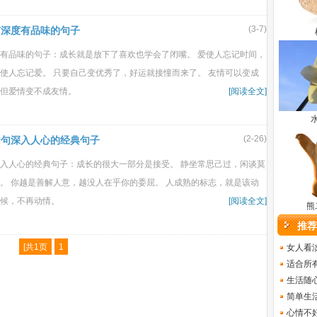
(3-7)
有深度有品味的句子
有品味的句子：成长就是放下了喜欢也学会了闭嘴。 爱使人忘记时间，
使人忘记爱。 只要自己变优秀了，好运就接憧而来了。 友情可以变成
但爱情变不成友情。
[阅读全文]
(2-26)
句句深入人心的经典句子
入人心的经典句子：成长的很大一部分是接受。 静坐常思己过，闲谈莫
。 你越是善解人意，越没人在乎你的委屈。 人成熟的标志，就是该动
候，不再动情。
[阅读全文]
熊
推荐
[共1页
1
女人看
适合所
生活随
简单生
心情不