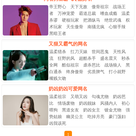
帝王野心 天下无敌 傲骨祖宗 战场王
者 万神宠爱 霸道总裁 嗜血成瘾 温柔
杀谬 硬核玩家 把酒纵马 绝世武魂 权
术玩家 天生傲骨 南骚北疯 心狠手辣
黑暗王者
又狠又霸气的网名
温柔猎杀 扛刀灭婊 世间恶鬼 天性风
流 狂野的风 超酷杀手 盛名震天 秒杀
全网 酷似祖宗 虐杀芭比 战场狼人 黑
白通杀 终身傲骨 劣质脾气 打小就野
嘴贱欠吻
奶凶奶凶可爱网名
温柔祖宗 又萌又凶 勾魂尤物 奶凶芭
比 情场废物 奶凶靓妹 风骚内人 初心
喂狗 黑道女友 奶凶女主 镀金尤物 强
势姑娘 幽灵公主 吃掉月亮 豪门荡妇
凶我该死
1