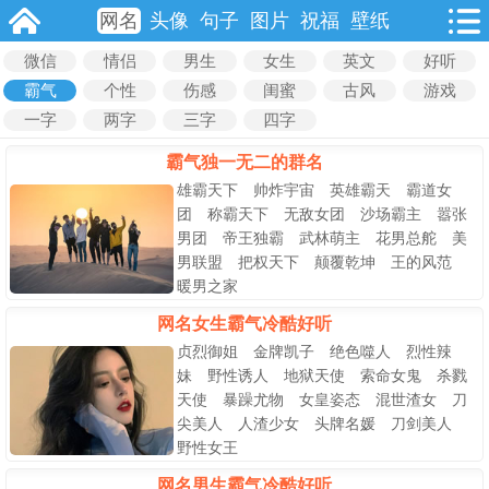
网名
头像
句子
图片
祝福
壁纸
微信
情侣
男生
女生
英文
好听
霸气
个性
伤感
闺蜜
古风
游戏
一字
两字
三字
四字
霸气独一无二的群名
雄霸天下 帅炸宇宙 英雄霸天 霸道女
团 称霸天下 无敌女团 沙场霸主 嚣张
男团 帝王独霸 武林萌主 花男总舵 美
男联盟 把权天下 颠覆乾坤 王的风范
暖男之家
网名女生霸气冷酷好听
贞烈御姐 金牌凯子 绝色噬人 烈性辣
妹 野性诱人 地狱天使 索命女鬼 杀戮
天使 暴躁尤物 女皇姿态 混世渣女 刀
尖美人 人渣少女 头牌名媛 刀剑美人
野性女王
网名男生霸气冷酷好听