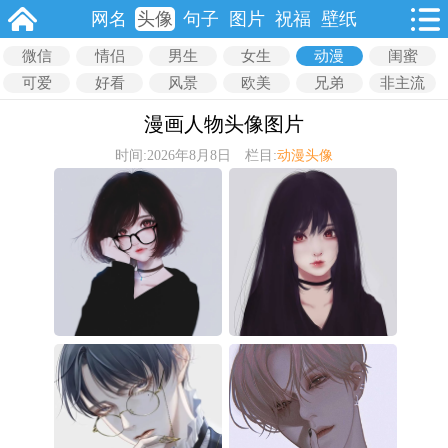
网名
头像
句子
图片
祝福
壁纸
微信
情侣
男生
女生
动漫
闺蜜
可爱
好看
风景
欧美
兄弟
非主流
漫画人物头像图片
时间:2026年8月8日 栏目:
动漫头像