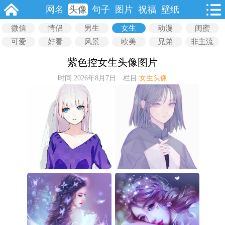
网名
头像
句子
图片
祝福
壁纸
微信
情侣
男生
女生
动漫
闺蜜
可爱
好看
风景
欧美
兄弟
非主流
紫色控女生头像图片
时间:2026年8月7日 栏目:
女生头像