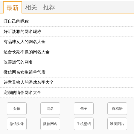
执笔画浮尘
一念一清净
相关
推荐
最新
挽梦忆笙歌
杯酒挽歌和
旺自己的昵称
梦醒了无痕
修心的网名
好听淡雅的网名昵称
有品味女人的网名大全
适合长期不换的网名大全
改善运气的网名
微信网名女生简单气质
诗意又撩人的游戏名字大全
宠溺的情侣网名大全
头像
网名
句子
祝福语
微信头像
微信网名
手机壁纸
唯美图片