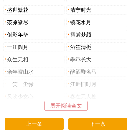
盛世繁花
清宁时光
茶凉缘尽
镜花水月
倒影年华
霓裳梦颜
一江圆月
酒笙清栀
众生无相
乖乖长大
余年寄山水
醉酒鞭名马
一笑一尘缘
江畔旧时月
风吹少女心
春在无人处
展开阅读全文
温柔尝尽了
尽揽少女心
佛系小可爱
绾起梨花月
上一条
下一条