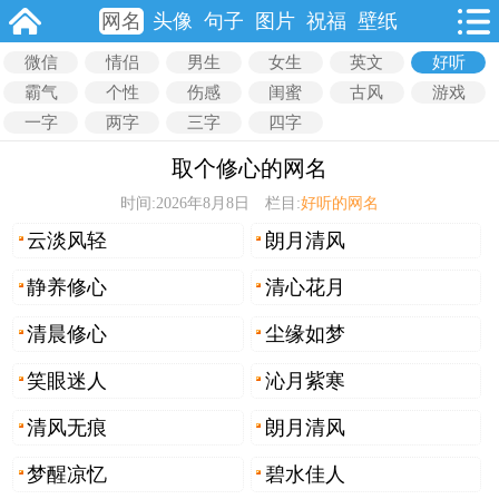
网名
头像
句子
图片
祝福
壁纸
微信
情侣
男生
女生
英文
好听
霸气
个性
伤感
闺蜜
古风
游戏
一字
两字
三字
四字
取个修心的网名
时间:2026年8月8日 栏目:
好听的网名
云淡风轻
朗月清风
静养修心
清心花月
清晨修心
尘缘如梦
笑眼迷人
沁月紫寒
清风无痕
朗月清风
梦醒凉忆
碧水佳人