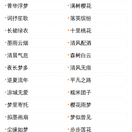
菁华浮梦
满树樱花
词抒笙歌
落英缤纷
长裙绿衣
十里桃花
墨雨云烟
清风配酒
清晨气息
森树白云
夜长梦多
清风无痕
逆夏流年
平凡之路
凉城无爱
糯米团子
梦里寄托
樱花雨梦
拟墨画扇
梦似曾见
尘缘如梦
步步莲花