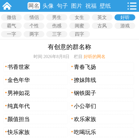
网名
头像
句子
图片
祝福
壁纸
微信
情侣
男生
女生
英文
好听
霸气
个性
伤感
闺蜜
古风
游戏
一字
两字
三字
四字
有创意的群名称
时间:2026年8月8日 栏目:
好听的网名
书香世家
青春飞扬
金色年华
撩妹阵线
男神如花
钢铁囡子
纯真年代
小公举们
颜值担当
欢乐家族
快乐家族
吃喝玩乐