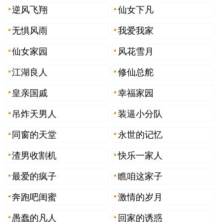
逆风飞翔
仙女下凡
无惧风雨
我爱我家
仙女家园
风花雪月
江湖良人
修仙总舵
皇亲国戚
幸福家园
吊炸天男人
装逼小分队
同窗的天堂
永世的记忆
渣男收割机
快乐一家人
最爱的疯子
瞧咱这家子
奔跑吧闺蜜
激情的岁月
愚蠢的凡人
回家的诱惑